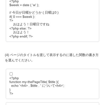
<?php
$week = date ( 'w' );
// 今日が日曜かどうか ( 日曜は0 )
if( 0 === $week ):
?>
おはよう！日曜日ですね
<?php else: ?>
おはよう！
<?php endif; ?>
(4) ページのタイトルを渡して表示するのに適した関数の書き方
を選んでください。
<?php
function my-thePageTitle( $title ){
echo '<h4> . $title . ' について<h4>';
}
?>