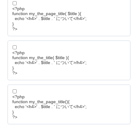
<?php
function my_the_page_title( $title ){
echo '<h4>' . $title . ' について</h4>';
}
?>
<?php
function my_the_title( $title ){
echo '<h4>' . $title . ' について>/h4>';
}
?>
<?php
function my_the_page_title(){
echo '<h4>' . $title . ' について</h4>';
}
?>