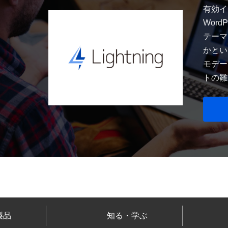
有効イン
Wor
テーマ
かとい
モデー
トの雛
製品
知る・学ぶ