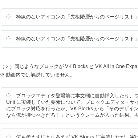
枠線のないアイコンの「先祖階層からのページリスト」ブロックは VK
（２）同じようなブロックが VK Blocks と VK All in One E
※ 動画内では解説していません。
ブロックエディタ登場前に本文欄に自動挿入したり、ウィジェットと
Unit に実装していた要素について、ブロックエディタ・
にブロック対応を行ったが、VK Blocks から「そのデ
なら俺が持つべきだろ！」というクレームが入った結果、
何も考えずにとりあえず VK Blocks に実装したが、実は同