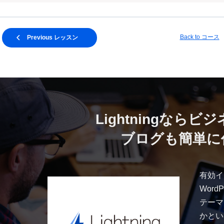
Back to コース
Previous レッスン
Lightningなら
ビジ
ブログも簡単に
有効イン
Wor
テーマ
かとい