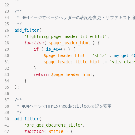
/**

 * 404ページでページヘッダーの表記を変更・サブテキスト追
 */
add_filter
(
'lightning_page_header_title_html'
,
function
(
$page_header_html
)
{
if
(
is_404
(
)
)
{
$page_header_html
=
'<h1>'
.
my_get_4
$page_header_title_html
.
=
'<div clas
}
return
$page_header_html
;
}
)
;
/**

 * 404ページでHTMLのheadのtitleの表記を変更

 */
add_filter
(
'pre_get_document_title'
,
function
(
$title
)
{