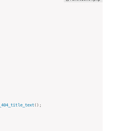
_404_title_text
(
)
;